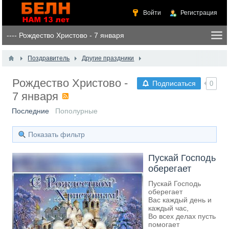
Войти
Регистрация
Поздравитель
Другие праздники
Рождество Христово -
Подписаться
0
7 января
Последние
Пополурные
Показать фильтр
Пускай Господь
оберегает
Пускай Господь
оберегает
Вас каждый день и
каждый час,
Во всех делах пусть
помогает