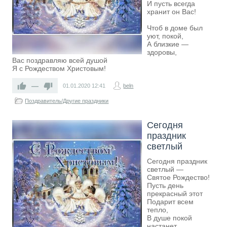
И пусть всегда
хранит он Вас!
Чтоб в доме был
уют, покой,
А близкие ―
здоровы,
Вас поздравляю всей душой
Я с Рождеством Христовым!
—
01.01.2020
12:41
beln
Поздравитель/Другие праздники
Сегодня
праздник
светлый
Сегодня праздник
светлый —
Святое Рождество!
Пусть день
прекрасный этот
Подарит всем
тепло,
В душе покой
настанет,