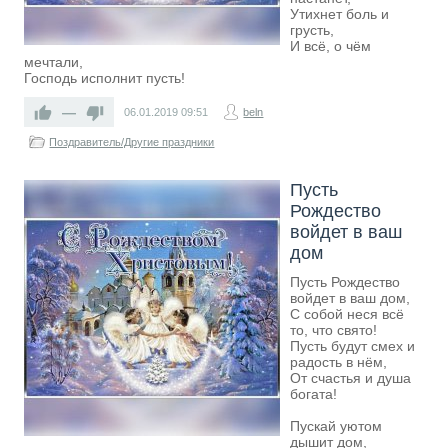
Утихнет боль и
грусть,
И всё, о чём
мечтали,
Господь исполнит пусть!
—
06.01.2019
09:51
beln
Поздравитель/Другие праздники
Пусть
Рождество
войдет в ваш
дом
Пусть Рождество
войдет в ваш дом,
С собой неся всё
то, что свято!
Пусть будут смех и
радость в нём,
От счастья и душа
богата!
Пускай уютом
дышит дом,